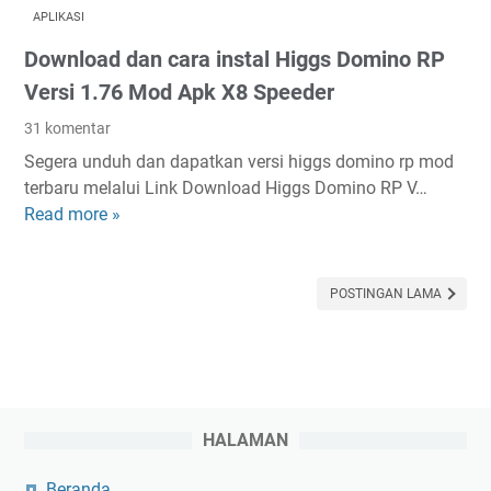
w
k
APLIKASI
n
R
Download dan cara instal Higgs Domino RP
l
i
o
b
Versi 1.76 Mod Apk X8 Speeder
a
e
31 komentar
d
t
Segera unduh dan dapatkan versi higgs domino rp mod
A
,
terbaru melalui Link Download Higgs Domino RP V…
l
H
Read more »
D
a
a
o
t
n
w
M
y
n
POSTINGAN LAMA
i
a
l
t
M
o
r
o
a
a
d
d
H
a
d
i
l
HALAMAN
a
g
K
n
g
T
Beranda