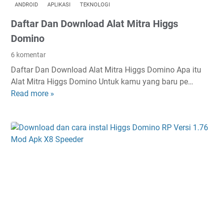
p
u
ANDROID
APLIKASI
TEKNOLOGI
e
Daftar Dan Download Alat Mitra Higgs
r
c
Domino
a
6 komentar
y
Daftar Dan Download Alat Mitra Higgs Domino Apa itu
a
Alat Mitra Higgs Domino Untuk kamu yang baru pe…
,
Read more »
D
A
a
m
f
a
t
n
a
a
r
h
D
d
a
a
n
n
D
G
o
a