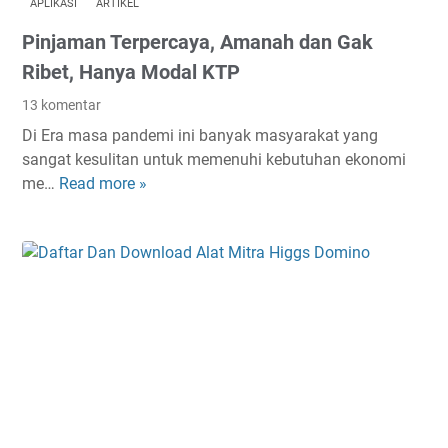
APLIKASI
ARTIKEL
3
Pinjaman Terpercaya, Amanah dan Gak
J
a
Ribet, Hanya Modal KTP
n
13 komentar
u
Di Era masa pandemi ini banyak masyarakat yang
a
sangat kesulitan untuk memenuhi kebutuhan ekonomi
r
me…
Read more »
P
i
i
2
n
0
j
2
a
2
m
T
a
e
n
r
T
b
e
a
r
r