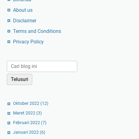
c
s
P
About us
a
D
r
o
Disclaimer
a
m
Terms and Conditions
i
i
n
Privacy Policy
n
s
o
t
a
l
H
i
g
g
Oktober 2022
(12)
s
Maret 2022
(3)
D
Februari 2022
(7)
o
m
Januari 2022
(6)
i