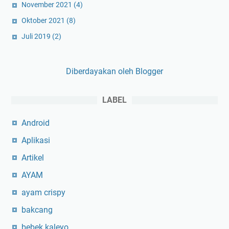
November 2021
(4)
n
Oktober 2021
(8)
o
R
Juli 2019
(2)
P
V
Diberdayakan oleh Blogger
e
r
s
LABEL
i
1
Android
.
Aplikasi
7
Artikel
6
M
AYAM
o
ayam crispy
d
A
bakcang
p
bebek kaleyo