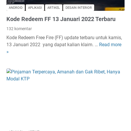
ANDROID
APLIKASI
ARTIKEL
DESAIN INTERIOR
Kode Redeem FF 13 Januari 2022 Terbaru
132 komentar
Kode Redeem Free Fire (FF) update terbaru untuk kamis,
13 Januari 2022 yang dapat kalian klaim. …
Read more
K
»
o
d
e
R
e
d
e
e
m
F
F
1