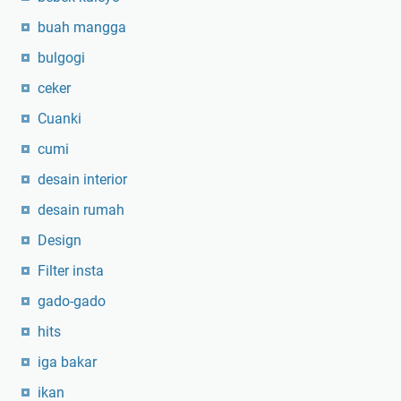
k
X
buah mangga
8
bulgogi
S
ceker
p
e
Cuanki
e
cumi
d
e
desain interior
r
desain rumah
Design
Filter insta
gado-gado
hits
iga bakar
ikan