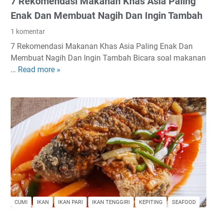
7 Rekomendasi Makanan Khas Asia Paling
A
e
i
t
Enak Dan Membuat Nagih Dan Ingin Tambah
r
B
1 komentar
K
a
7 Rekomendasi Makanan Khas Asia Paling Enak Dan
e
n
Membuat Nagih Dan Ingin Tambah Bicara soal makanan
l
d
…
Read more »
7
a
u
R
p
n
e
a
g
k
M
o
u
m
d
e
a
n
Y
d
a
a
n
s
g
i
J
CUMI
IKAN
IKAN PARI
IKAN TENGGIRI
KEPITING
SEAFOOD
M
a