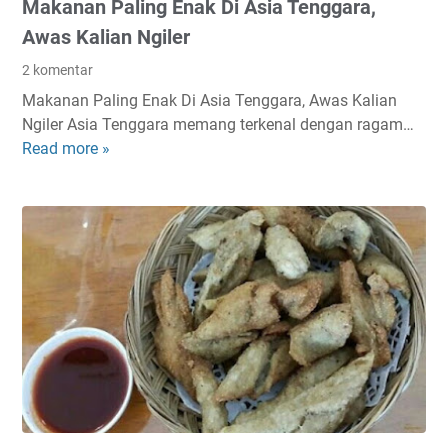
Makanan Paling Enak Di Asia Tenggara,
d
e
e
Awas Kalian Ngiler
k
r
i
2 komentar
h
t
Makanan Paling Enak Di Asia Tenggara, Awas Kalian
a
a
Ngiler Asia Tenggara memang terkenal dengan ragam…
n
r
Read more »
M
a
U
a
T
N
k
a
S
a
n
n
p
a
a
n
I
P
k
a
a
l
n
i
n
g