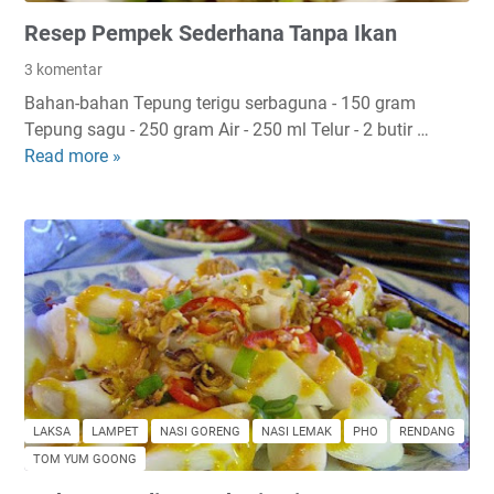
Y
Resep Pempek Sederhana Tanpa Ikan
a
n
3 komentar
g
Bahan-bahan Tepung terigu serbaguna - 150 gram
M
Tepung sagu - 250 gram Air - 250 ml Telur - 2 butir …
u
Read more »
R
r
e
a
s
h
e
D
p
a
P
n
e
E
m
n
p
a
e
k
k
D
LAKSA
LAMPET
NASI GORENG
NASI LEMAK
PHO
RENDANG
S
i
TOM YUM GOONG
e
S