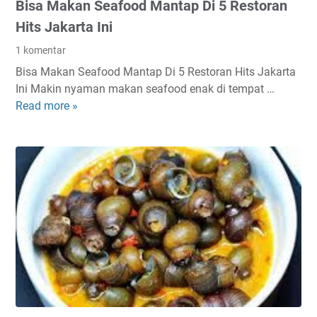
Bisa Makan Seafood Mantap Di 5 Restoran
a
r
k
a
Hits Jakarta Ini
a
n
1 komentar
n
g
Bisa Makan Seafood Mantap Di 5 Restoran Hits Jakarta
a
O
Ini Makin nyaman makan seafood enak di tempat …
n
r
Read more »
B
K
a
i
h
n
s
a
g
a
s
K
M
A
e
a
s
t
k
i
a
a
a
h
n
P
u
S
a
i
e
l
a
i
f
n