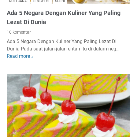
ROTI CANAI
SPAGETHI
SUSHI
L
Ada 5 Negara Dengan Kuliner Yang Paling
u
m
Lezat Di Dunia
p
10 komentar
u
Ada 5 Negara Dengan Kuliner Yang Paling Lezat Di
r
Dunia Pada saat jalan-jalan entah itu di dalam neg…
K
Read more »
A
e
d
n
a
t
5
a
N
n
e
g
g
K
a
e
r
j
a
u
D