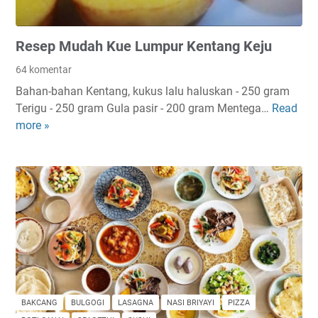
Resep Mudah Kue Lumpur Kentang Keju
64 komentar
Bahan-bahan Kentang, kukus lalu haluskan - 250 gram
Terigu - 250 gram Gula pasir - 200 gram Mentega…
Read
R
more »
e
s
e
p
M
u
d
a
h
K
u
BAKCANG
BULGOGI
LASAGNA
NASI BRIYAYI
PIZZA
e