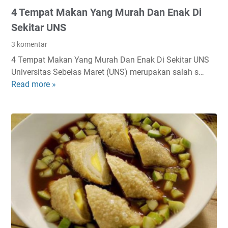
P
i
4 Tempat Makan Yang Murah Dan Enak Di
e
n
l
Sekitar UNS
g
a
L
3 komentar
n
e
4 Tempat Makan Yang Murah Dan Enak Di Sekitar UNS
g
z
Universitas Sebelas Maret (UNS) merupakan salah s…
i
a
Read more »
4
A
t
T
n
D
e
t
i
m
i
D
p
G
u
a
a
n
t
g
i
M
a
a
a
l
k
a
n