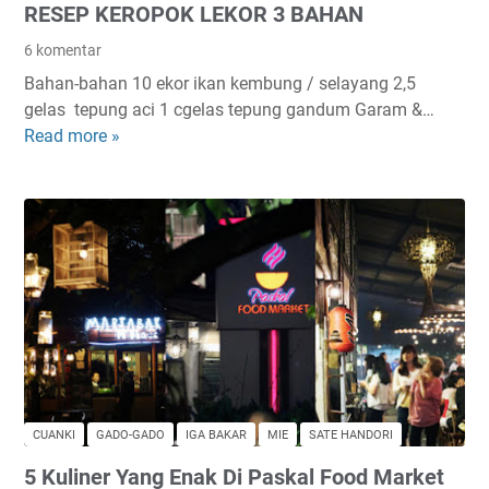
RESEP KEROPOK LEKOR 3 BAHAN
E
n
6 komentar
a
Bahan-bahan 10 ekor ikan kembung / selayang 2,5
k
gelas tepung aci 1 cgelas tepung gandum Garam &…
D
Read more »
R
i
E
A
S
s
E
i
P
a
K
T
E
e
R
n
O
g
P
g
O
a
K
r
CUANKI
GADO-GADO
IGA BAKAR
MIE
SATE HANDORI
L
a
5 Kuliner Yang Enak Di Paskal Food Market
E
,