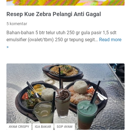
e
n
Resep Kue Zebra Pelangi Anti Gagal
g
a
5 komentar
n
Bahan-bahan 5 btr telur utuh 250 gr gula pasir 1,5 sdt
K
emulsifier (ovalet/tbm) 250 gr tepung segit…
Read more
R
u
»
e
l
s
i
e
n
p
e
K
r
u
Y
e
a
Z
n
e
g
b
P
r
a
a
l
AYAM CRISPY
IGA BAKAR
SOP AYAM