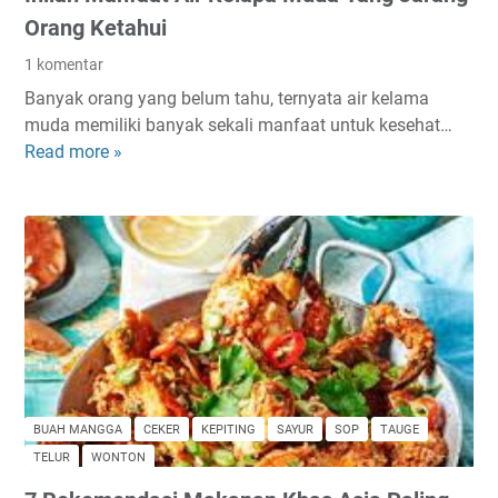
a
Orang Ketahui
k
1 komentar
D
Banyak orang yang belum tahu, ternyata air kelama
i
muda memiliki banyak sekali manfaat untuk kesehat…
P
Read more »
I
a
n
s
i
k
l
a
a
l
h
F
M
o
a
o
n
d
f
M
a
a
BUAH MANGGA
CEKER
KEPITING
SAYUR
SOP
TAUGE
a
r
TELUR
WONTON
t
k