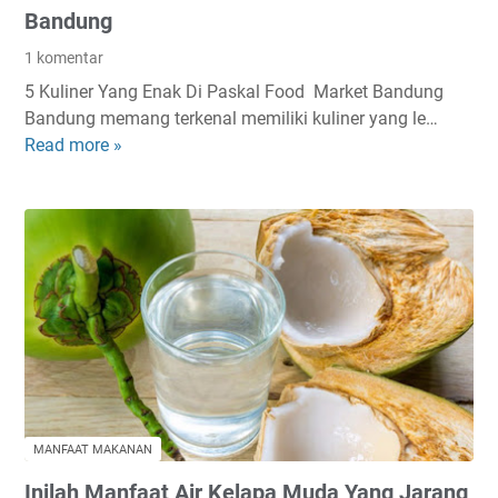
K
Bandung
A
O
w
1 komentar
R
a
5 Kuliner Yang Enak Di Paskal Food Market Bandung
3
s
Bandung memang terkenal memiliki kuliner yang le…
B
K
Read more »
5
A
a
K
H
l
u
A
i
l
N
a
i
n
n
N
e
g
r
i
Y
l
a
e
n
r
g
MANFAAT MAKANAN
E
Inilah Manfaat Air Kelapa Muda Yang Jarang
n