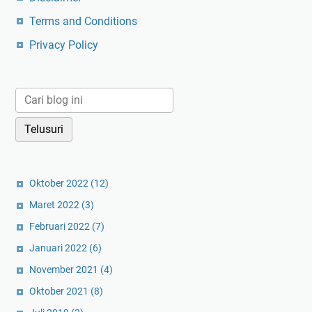
i
a
n
h
Terms and Conditions
n
H
D
t
Privacy Policy
i
a
a
t
n
p
s
I
J
n
a
g
k
i
a
n
r
T
t
Oktober 2022
(12)
a
a
m
Maret 2022
(3)
I
b
Februari 2022
(7)
n
a
Januari 2022
(6)
i
h
November 2021
(4)
Oktober 2021
(8)