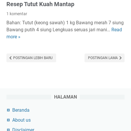
Resep Tutut Kuah Mantap
o
g
o
E
1 komentar
d
n
Bahan: Tutut (keong sawah) 1 kg Bawang merah 7 siung
M
a
Bawang putih 4 siung Lengkuas seruas jari mani…
Read
R
a
k
more »
e
n
D
s
t
a
e
a
n
p
POSTINGAN LEBIH BARU
POSTINGAN LAMA
p
M
T
D
e
u
i
m
t
5
b
u
R
u
t
e
a
HALAMAN
K
s
t
u
t
Beranda
N
a
o
a
About us
h
r
g
M
Disclaimer
a