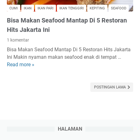
CUMI
IKAN
IKAN PARI
IKAN TENGGIRI
KEPITING
SEAFOOD
Bisa Makan Seafood Mantap Di 5 Restoran
Hits Jakarta Ini
1 komentar
Bisa Makan Seafood Mantap Di 5 Restoran Hits Jakarta
Ini Makin nyaman makan seafood enak di tempat …
Read more »
B
i
s
a
POSTINGAN LAMA
M
a
k
a
n
HALAMAN
S