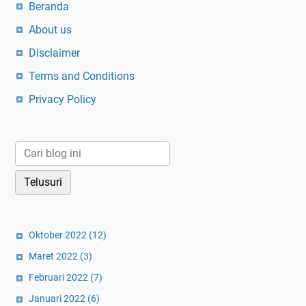
e
Beranda
a
About us
f
o
Disclaimer
o
Terms and Conditions
d
M
Privacy Policy
a
n
t
a
p
D
i
5
Oktober 2022
(12)
R
Maret 2022
(3)
e
Februari 2022
(7)
s
t
Januari 2022
(6)