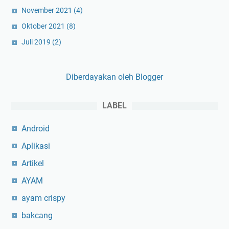
o
November 2021
(4)
r
Oktober 2021
(8)
a
n
Juli 2019
(2)
H
i
Diberdayakan oleh Blogger
t
s
J
LABEL
a
k
Android
a
Aplikasi
r
Artikel
t
a
AYAM
I
ayam crispy
n
i
bakcang